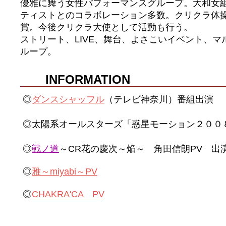
優雅に舞う女性パフォーマンスグループ。大和女組
ティストとのコラボレーション多数。クリクラ体
賞。今後クリクラ大使として活動も行う。
ストリート、LIVE、舞台、よさこいイベント、
ループ。
INFORMATION
◎
ダンスシャッフル
（テレビ神奈川）番組出演
◎太陽系オールスターズ「惑星モーション２００
花の慶次～焔～ 角田信朗
出
◎
戦ノ道
～CR
PV
◎
雅～miyabi～PV
◎
CHAKRA'CA PV